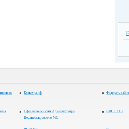
ственных
Культура.рф
Федеральный по
ания
Официальный сайт Администрации
ВФСК ГТО
Верхнесалдинского МО