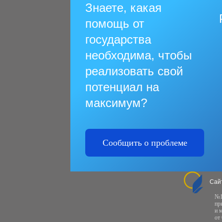
Знаете, какая
помощь от
государства
необходима, чтобы
реализовать свой
потенциал на
максимум?
Сообщить о проблеме
Сай
№1
пр
и 
от