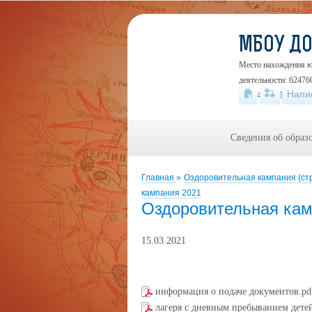
МБОУ Д
Место нахождения юр
деятельности: 624760
Напи
+7 (34345) 5-46-48
Сведения об образ
Главная
»
Оздоровительная кампания (ст
кампания 2021
Оздоровительная кам
15.03.2021
информация о подаче документов.p
лагеря с дневным пребыванием дете