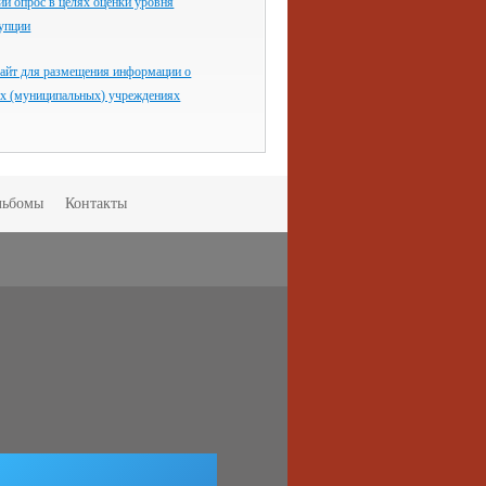
й опрос в целях оценки уровня
рупции
айт для размещения информации о
ых (муниципальных) учреждениях
льбомы
Контакты