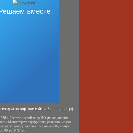
Решаем вместе
т создан на портале сайтыобразованию.рф
556 в Реестре российского ПО (на основании
иказа Министерства цифрового развития, связи
массовых коммуникаций Российской Федерации
 06.09.2016 №426)