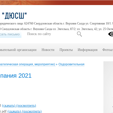
О "ДЮСШ"
идического лица: 624760 Свердловская область г. Верхняя Салда ул. Спортивная 10/1 
 Свердловская область г. Верхняя Салда ул. Энгельса, 87/2; ул. Энгельса, 42; ул. 25 Октя
сать письмо
овательной организации
Новости
Проекты
Информация
Фотоа
ратегическая операция, мероприятие)
»
Оздоровительная
пания 2021
df
(скачать)
(посмотреть)
й.pdf
(скачать)
(посмотреть)