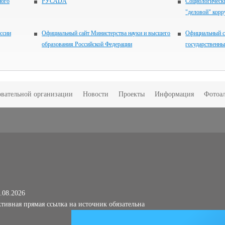
ного
РУСАDА
Социологически
"деловой" кор
ссии
Официальный сайт Министерства науки и высшего
Официальный с
образования Российской Федерации
государственн
овательной организации
Новости
Проекты
Информация
Фотоа
.08.2026
тивная прямая ссылка на источник обязательна