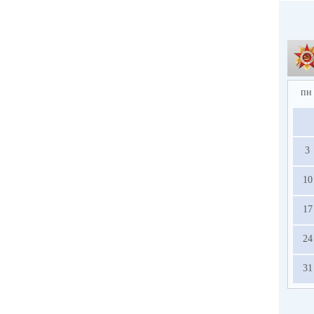
пн
3
10
17
24
31